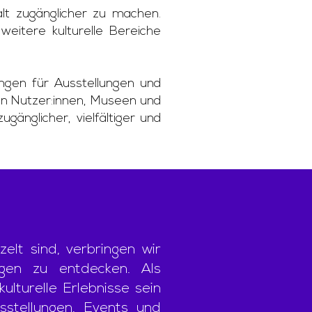
falt zugänglicher zu machen.
eitere kulturelle Bereiche
ngen für Ausstellungen und
on Nutzer:innen, Museen und
gänglicher, vielfältiger und
elt sind, verbringen wir
ngen zu entdecken. Als
ulturelle Erlebnisse sein
sstellungen, Events und