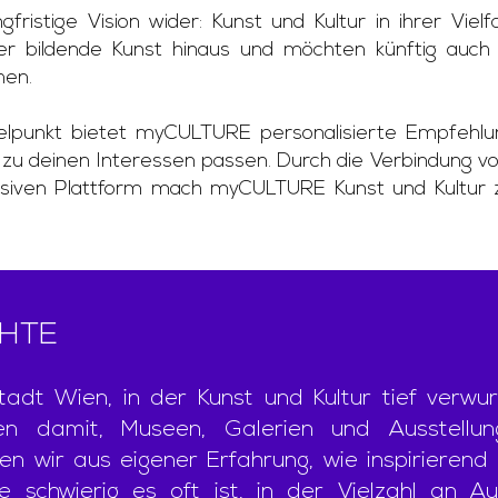
gfristige Vision wider: Kunst und Kultur in ihrer Viel
er bildende Kunst hinaus und möchten künftig auch w
hen.
telpunkt bietet myCULTURE personalisierte Empfehlu
t zu deinen Interessen passen. Durch die Verbindung v
lusiven Plattform mach myCULTURE Kunst und Kultur zu
CHTE
dt Wien, in der Kunst und Kultur tief verwurz
den damit, Museen, Galerien und Ausstellu
en wir aus eigener Erfahrung, wie inspirierend k
 schwierig es oft ist, in der Vielzahl an Au