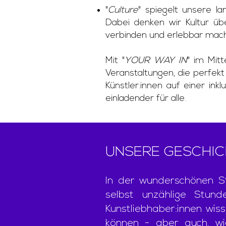
"
Culture
" spiegelt unsere lan
Dabei denken wir Kultur üb
verbinden und erlebbar mac
Mit "
YOUR WAY IN
" im Mit
Veranstaltungen, die perfek
Künstler:innen auf einer ink
einladender für alle.
UNSERE GESCHI
In der wunderschönen Sta
selbst unzählige Stun
Kunstliebhaber:innen wiss
können - aber auch, wie