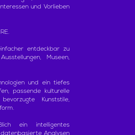
 Interessen und Vorlieben
URE.
einfacher entdeckbar zu
usstellungen, Museen,
nologien und ein tiefes
fen, passende kulturelle
evorzugte Kunststile,
tform.
ich ein intelligentes
 datenbasierte Analysen