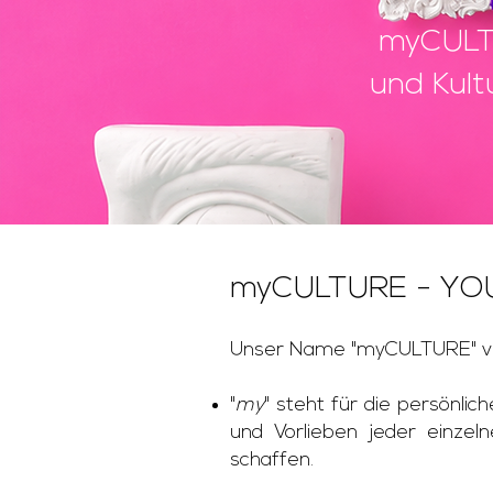
myCULTU
und Kult
myCULTURE - YO
Unser Name "myCULTURE" ver
"
my
" steht für die persönli
und Vorlieben jeder einzeln
schaffen. ​​