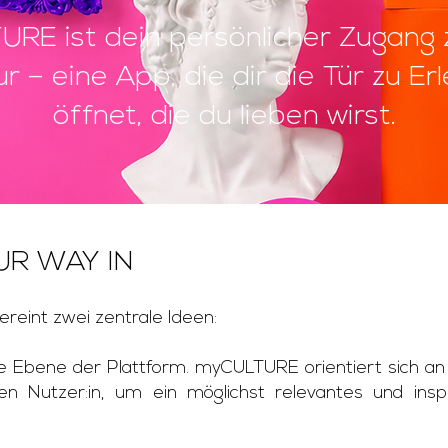
RE ist dein persönlicher Zugang 
ur – eine App, die dir die Tür zu Er
öffnet, die du lieben wirst.
UR WAY IN
eint zwei zentrale Ideen:
che Ebene der Plattform. myCULTURE orientiert sich an 
en Nutzer:in, um ein möglichst relevantes und inspi