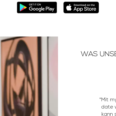
WAS UNSE
"Mit m
date 
kann 