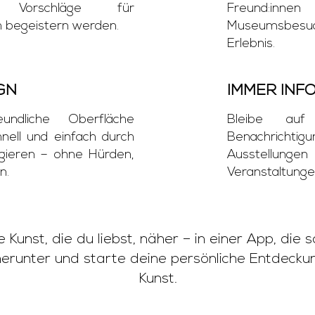
e Vorschläge für
Freund:inne
ch begeistern werden.
Museumsbe
Erlebnis.
GN
IMMER INF
undliche Oberfläche
Bleibe au
hnell und einfach durch
Benachric
igieren – ohne Hürden,
Ausstellu
n.
Veranstaltunge
Kunst, die du liebst, näher – in einer App, die so
herunter und starte deine persönliche Entdeckun
Kunst.