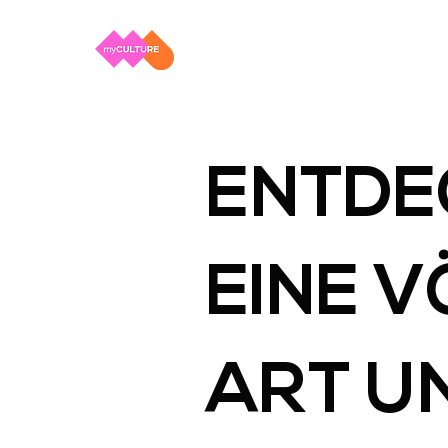
ENTDE
EINE V
ART U