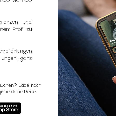
App via App
erenzen und
inem Profil zu
Empfehlungen
lungen, ganz
utauchen? Lade noch
nne deine Reise.