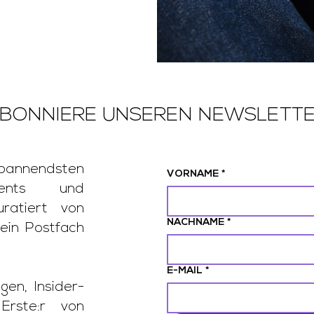
BONNIERE UNSEREN NEWSLETT
nendsten
VORNAME
*
Events und
uratiert von
NACHNAME
*
ein Postfach
E-MAIL
*
gen, Insider-
Erste:r von